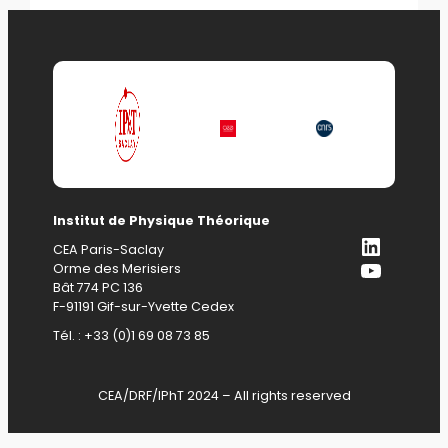
Institut de Physique Théorique
LinkedI
CEA Paris-Saclay
YouTub
Orme des Merisiers
Bât 774 PC 136
F-91191 Gif-sur-Yvette Cedex
Tél. : +33 (0)1 69 08 73 85
CEA/DRF/IPhT 2024 – All rights reserved