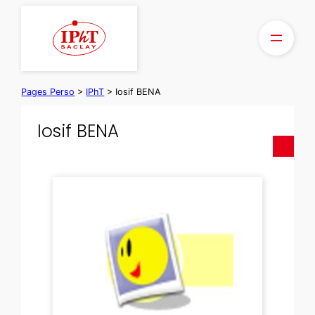
Skip
to
content
Pages Perso
>
IPhT
>
Iosif BENA
Iosif BENA