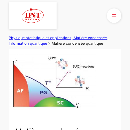
Aller
au
contenu
Physique statistique et applications, Matière condensée,
Information quantique
>
Matière condensée quantique