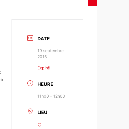
DATE
19 septembre
2016
Expiré!
t
ce
HEURE
11h00 – 12h00
LIEU