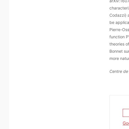
arXiv:1607
character
Codazzi) a
be applica
Pierre-Oss
function PV
theories o
Bonnet su
more natur
Centre de 
Go