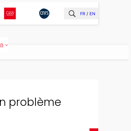
FR
EN
on
 un problème