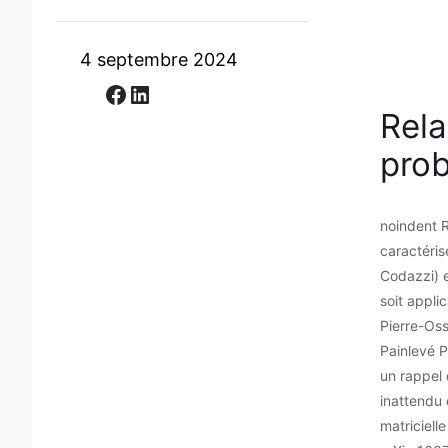
4 septembre 2024
Facebook
LinkedIn
Rela
prob
noindent R
caractéris
Codazzi) e
soit appli
Pierre-Oss
Painlevé P
un rappel 
inattendu
matriciell