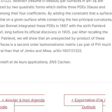
.01222. Abstract (résumé ci-dessus) par Surfaces in $R^3$ are
ized by two quadratic forms which define three PDEs (Gauss and
mong their four coefficients. By adding the constraint that a surface
ble on a given surface while conserving the two principal curvatures
ian Bonnet integrated these PDEs in 1867 with the sixth Painlevé
I, long before its official discovery in 1905. par After recalling the
f Painlevé, we will show that an unexpected by-product of these
rfaces is a second order isomonodromic matrix Lax pair of PVI much
al than that of Jimbo and Miwa. arXiv:1607.01222.
math et de leurs applications, ENS Cachan.
+ Ajouter à mon Agenda
+ Exportation iCal /
ogle
Outlook