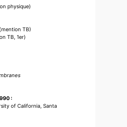
ion physique)
 (mention TB)
ion TB, 1er)
membranes
990 :
sity of California, Santa