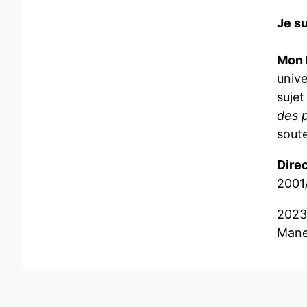
Je su
Mon h
unive
sujet
des 
soute
Direc
2001/
2023-
Mane