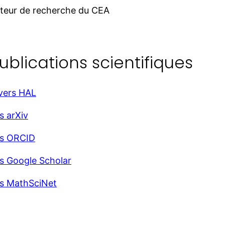
cteur de recherche du CEA
ublications scientifiques
 vers HAL
s arXiv
rs ORCID
rs Google Scholar
rs MathSciNet