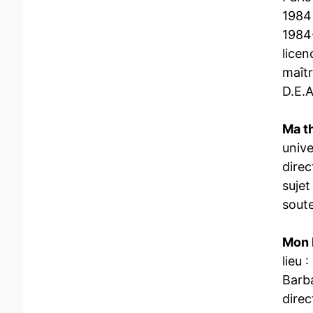
1984 
1984
licen
maîtr
D.E.A
Ma th
unive
direc
sujet
soute
Mon P
lieu 
Barb
direc