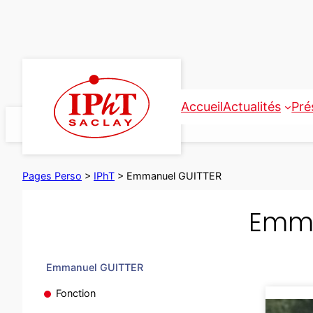
Aller
au
contenu
Accueil
Actualités
Pré
Pages Perso
>
IPhT
>
Emmanuel GUITTER
Emma
Emmanuel GUITTER
Fonction