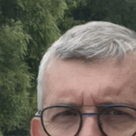
Tél. : +33 1 69 08 81 17
E-mail :
emmanuel.guitter@cea.fr