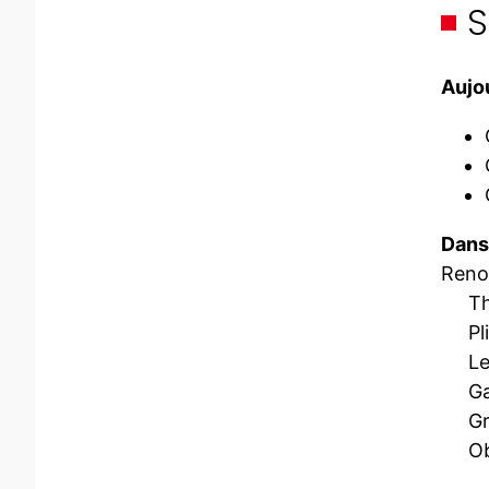
S
Aujou
Dans 
Renor
Théo
Pliag
Le p
Gaz 
Grav
Obje