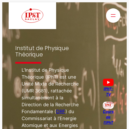
Aller
au
contenu
Institut de Physique
Théorique
L’Institut de Physique
Théorique (IPhT) est une
Unité Mixte de Recherche
IPhT-
(UMR 3681), rattachée
TV
simultanément à la
Direction de la Recherche
Fondamentale (
D
RF
) du
Cours
de
Commissariat à l’Energie
l’IPhT
Atomique et aux Energies