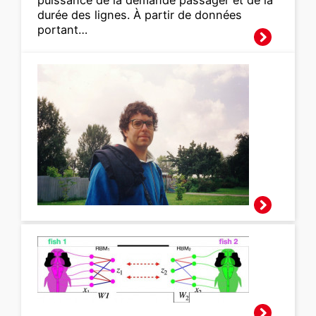
durée des lignes. À partir de données
portant…
Disparition de
Thomas Garel
Traduire l’activité
cérébrale
spontanée d’un
poisson-zèbre à
l’autre