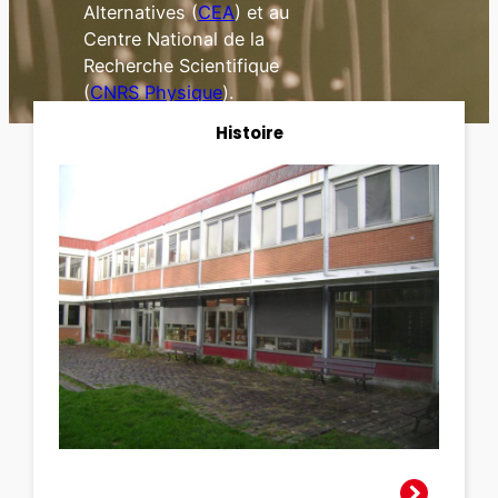
Alternatives (
CEA
) et au
Centre National de la
Recherche Scientifique
(
CNRS Physique
).
Histoire