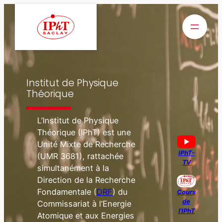
Aller
au
contenu
Institut de Physique
Théorique
L’Institut de Physique
Théorique (IPhT) est une
Unité Mixte de Recherche
IPhT-
(UMR 3681), rattachée
TV
simultanément à la
Direction de la Recherche
Fondamentale (
D
RF
) du
Cours
de
Commissariat à l’Energie
l’IPhT
Atomique et aux Energies