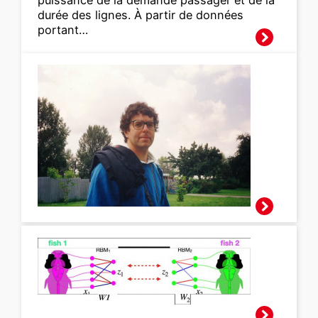
durée des lignes. À partir de données
portant…
Disparition de
Thomas Garel
Traduire l’activité
cérébrale
spontanée d’un
poisson-zèbre à
l’autre