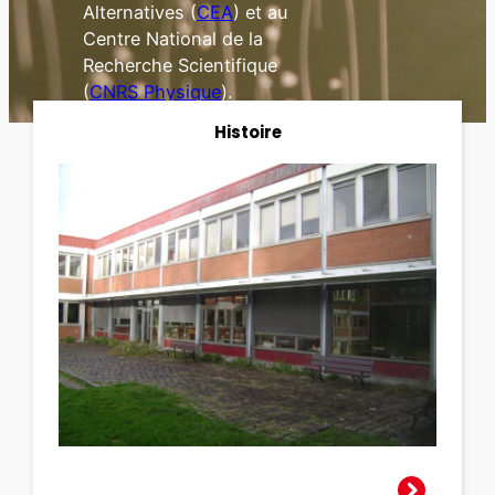
Alternatives (
CEA
) et au
Centre National de la
Recherche Scientifique
(
CNRS Physique
).
Histoire